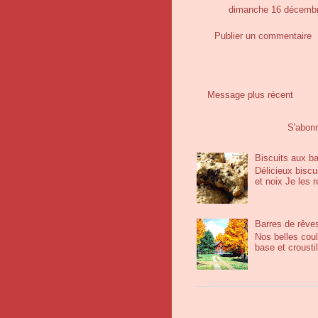
dimanche 16 décembr
Publier un commentaire
Message plus récent
S'abon
Biscuits aux b
Délicieux bisc
et noix Je les
Barres de rêve
Nos belles coul
base et crousti