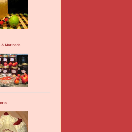
 & Marinade
erts