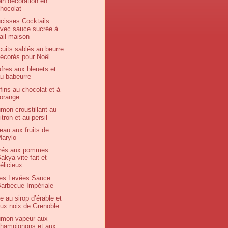
in décoration en
hocolat
cisses Cocktails
vec sauce sucrée à
’ail maison
cuits sablés au beurre
écorés pour Noël
fres aux bleuets et
u babeurre
fins au chocolat et à
’orange
mon croustillant au
itron et au persil
eau aux fruits de
arylo
rés aux pommes
akya vite fait et
élicieux
es Levées Sauce
arbecue Impériale
te au sirop d’érable et
ux noix de Grenoble
mon vapeur aux
hampignons et aux