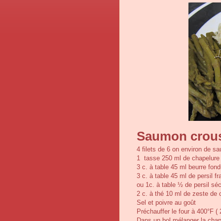
Saumon crousti
4 filets de 6 on environ de s
1
tasse 250 ml de chapelure
3 c. à table 45 ml beurre fondu
3 c. à table 45 ml de persil fr
ou 1c. à table ½ de persil sé
2 c. à thé 10 ml de zeste de c
Sel et poivre au goût
Préchauffer le four à 400°F (
Dans un bol mélanger la chapel