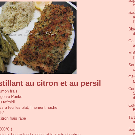
Sap
c
Sau
a
l
Bis
d
Gau
a
Muf
l
Sau
c
Gât
llant au citron et au persil
M
Car
aumon frais
S
 genre Panko
d
 refroidi
Côt
ais à feuilles plat, finement haché
B
ché
Tar
itron frais râpé
a
 200°C )
Sau
c
ure, beurre fondu, persil et le zeste de citron.