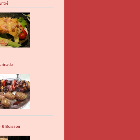
Entré
arinade
 & Boisson