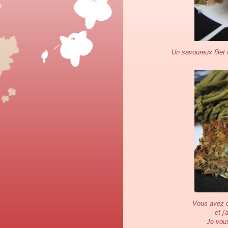
Un savoureux filet
Vous avez c
et j
Je vous