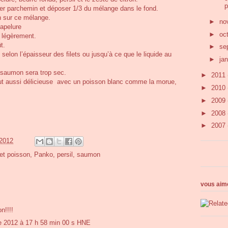
p
ier parchemin et déposer 1/3 du mélange dans le fond.
n sur ce mélange.
►
no
hapelure
►
oc
t légèrement.
t.
►
se
selon l’épaisseur des filets ou jusqu’à ce que le liquide au
►
ja
e saumon sera trop sec.
►
2011
tout aussi délicieuse avec un poisson blanc comme la morue,
►
2010
►
2009
►
2008
►
2007
2012
let poisson
,
Panko
,
persil
,
saumon
vous aime
n!!!!
e 2012 à 17 h 58 min 00 s HNE