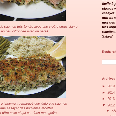
facile à
photos v
essayer.
moi de v
moi des 
 de saumon très tendre avec une croûte croustillante
très app
un peu citronnée avec du persil
recettes.
Sakya!
Recherch
Archives
►
2019
►
2014
►
2013
ertainement remarqué que j'adore le saumon
▼
2012
'aime essayer des nouvelles recettes.
▼
dé
 offre celle-ci qui est dans mes goûts...