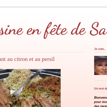
sine en fête de S
Je suis..
nt au citron et au persil
Un mot de
Bienvenu
pour moi
des rece