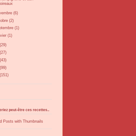
oireaux
vembre
(6)
tobre
(2)
ptembre
(1)
nvier
(1)
(29)
(27)
(43)
(99)
(151)
riez peut-être ces recettes..