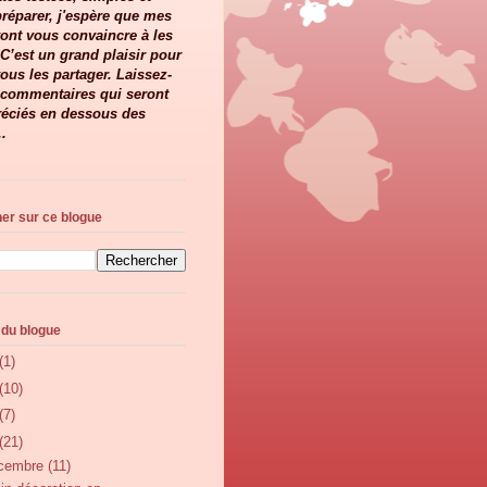
 préparer, j'espère que mes
ont vous convaincre à les
 C’est un grand plaisir pour
ous les partager. Laissez-
commentaires qui seront
réciés en dessous des
..
er sur ce blogue
 du blogue
(1)
(10)
(7)
(21)
cembre
(11)