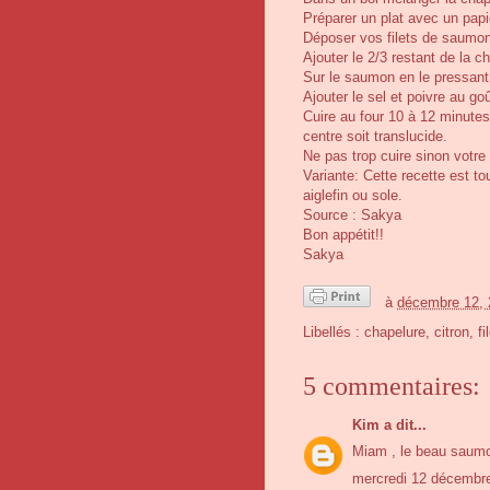
Préparer un plat avec un pap
Déposer vos filets de saumo
Ajouter le 2/3 restant de la c
Sur le saumon en le pressan
Ajouter le sel et poivre au goû
Cuire au four 10 à 12 minutes 
centre soit translucide.
Ne pas trop cuire sinon votr
Variante: Cette recette est 
aiglefin ou sole.
Source : Sakya
Bon appétit!!
Sakya
à
décembre 12, 
Libellés :
chapelure
,
citron
,
fi
5 commentaires:
Kim
a dit...
Miam , le beau saumo
mercredi 12 décembr