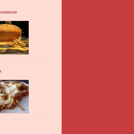
ennoiserie
z