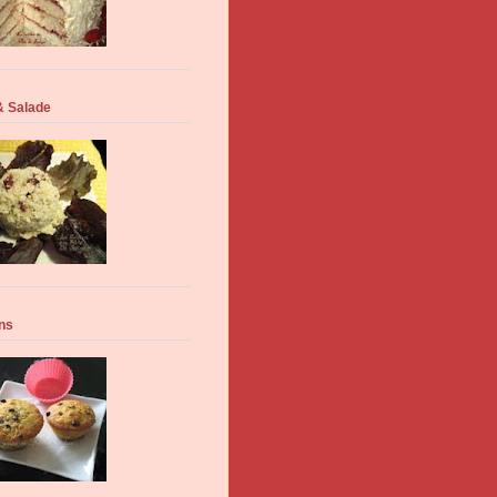
 Salade
ns