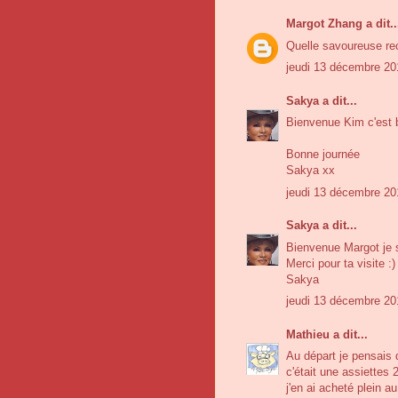
Margot Zhang
a dit..
Quelle savoureuse rec
jeudi 13 décembre 20
Sakya
a dit...
Bienvenue Kim c'est 
Bonne journée
Sakya xx
jeudi 13 décembre 20
Sakya
a dit...
Bienvenue Margot je s
Merci pour ta visite :)
Sakya
jeudi 13 décembre 20
Mathieu
a dit...
Au départ je pensais 
c'était une assiettes 2
j'en ai acheté plein au